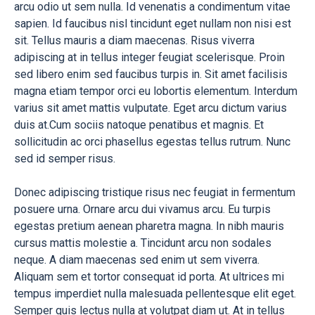
arcu odio ut sem nulla. Id venenatis a condimentum vitae
sapien. Id faucibus nisl tincidunt eget nullam non nisi est
sit. Tellus mauris a diam maecenas. Risus viverra
adipiscing at in tellus integer feugiat scelerisque. Proin
sed libero enim sed faucibus turpis in. Sit amet facilisis
magna etiam tempor orci eu lobortis elementum. Interdum
varius sit amet mattis vulputate. Eget arcu dictum varius
duis at.Cum sociis natoque penatibus et magnis. Et
sollicitudin ac orci phasellus egestas tellus rutrum. Nunc
sed id semper risus.
Donec adipiscing tristique risus nec feugiat in fermentum
posuere urna. Ornare arcu dui vivamus arcu. Eu turpis
egestas pretium aenean pharetra magna. In nibh mauris
cursus mattis molestie a. Tincidunt arcu non sodales
neque. A diam maecenas sed enim ut sem viverra.
Aliquam sem et tortor consequat id porta. At ultrices mi
tempus imperdiet nulla malesuada pellentesque elit eget.
Semper quis lectus nulla at volutpat diam ut. At in tellus